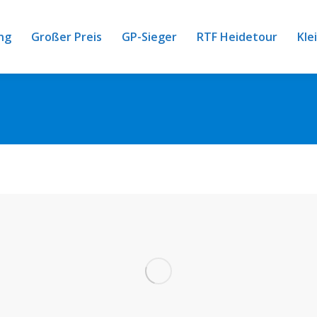
ng
Großer Preis
GP-Sieger
RTF Heidetour
Kle